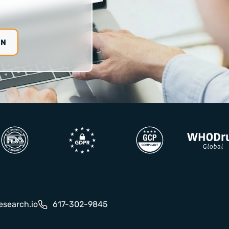
ÓN
esearch.io
617-302-9845