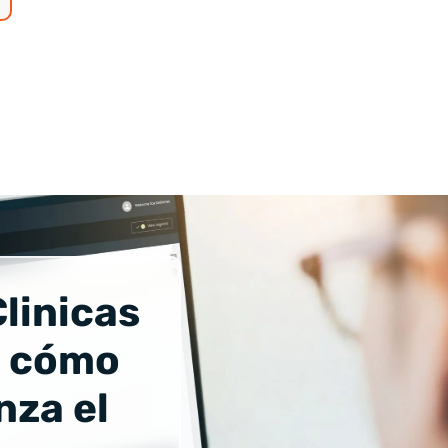
linicas
a cómo
nza el