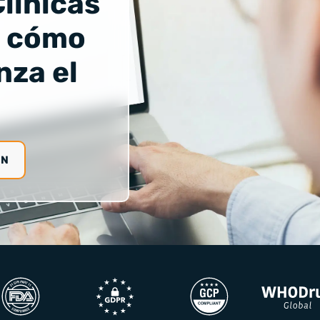
linicas
a cómo
nza el
ÓN