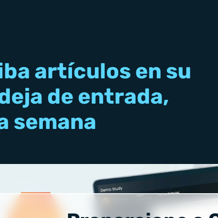
iba artículos en su
deja de entrada,
a semana