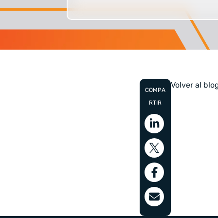
Volver al blo
COMPA
RTIR