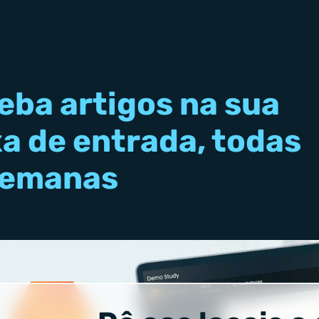
eba artigos na sua
xa de entrada, todas
semanas