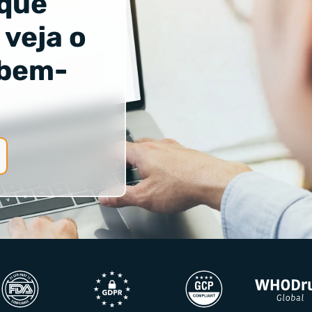
 que
 veja o
 bem-