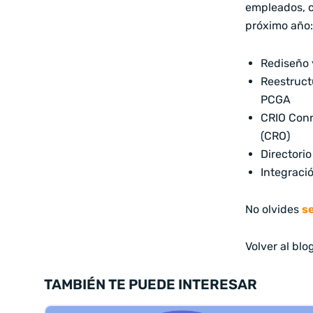
empleados, c
próximo año:
Rediseño 
Reestruct
PCGA
CRIO Conn
(CRO)
Directori
Integració
No olvides
s
Volver al blo
TAMBIÉN TE PUEDE INTERESAR