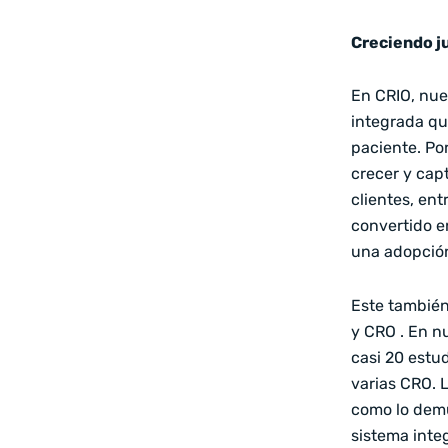
Creciendo ju
En CRIO, nue
integrada que
paciente. Po
crecer y cap
clientes, en
convertido en
una adopción
Este también
y CRO . En n
casi 20 estu
varias CRO. 
como lo demu
sistema inte