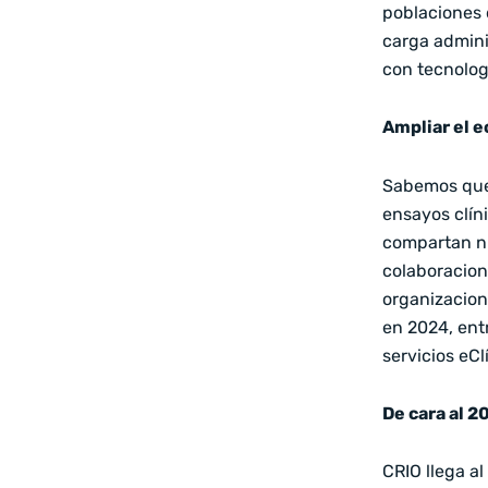
poblaciones 
carga admini
con tecnolog
Ampliar el 
Sabemos que,
ensayos clín
compartan nu
colaboracion
organizacion
en 2024, ent
servicios eCl
De cara al 2
CRIO llega a