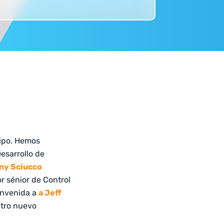
uipo. Hemos
esarrollo de
ny Sciucco
or sénior de Control
envenida a
a Jeff
tro nuevo