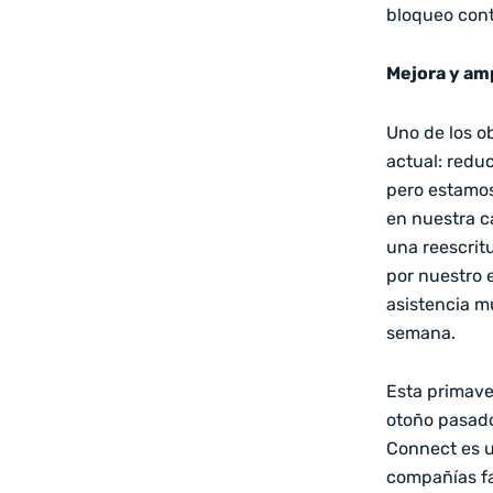
bloqueo conti
Mejora y amp
Uno de los o
actual: redu
pero estamos
en nuestra c
una reescrit
por nuestro e
asistencia mu
semana.
Esta primav
otoño pasado
Connect es u
compañías fa