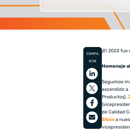
¡El 2023 fue
COMPA
RTIR
Homenaje al
Seguimos inv
ascendido a 
Productos),
(vicepreside
de Calidad C
Stein
a nues
vicepresiden