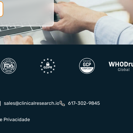
sales@clinicalresearch.io
617-302-9845
de Privacidade