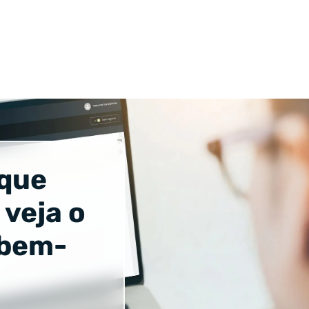
 que
 veja o
 bem-