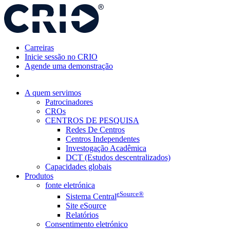
Pular
para
o
conteúdo
Carreiras
Inicie sessão no CRIO
Agende uma demonstração
A quem servimos
Patrocinadores
CROs
CENTROS DE PESQUISA
Redes De Centros
Centros Independentes
Investogação Acadêmica
DCT (Estudos descentralizados)
Capacidades globais
Produtos
fonte eletrónica
eSource®
Sistema Central
Site eSource
Relatórios
Consentimento eletrónico