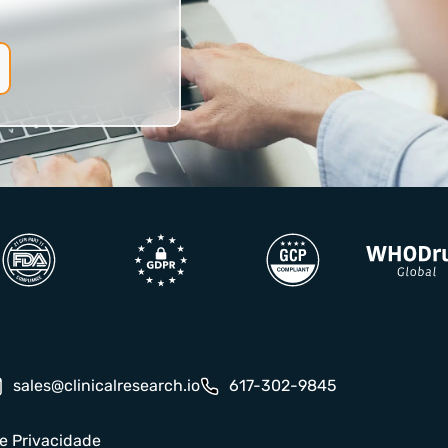
sales@clinicalresearch.io
617-302-9845
de Privacidade