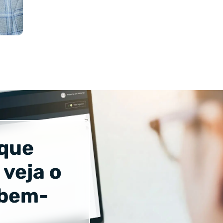
 que
 veja o
 bem-