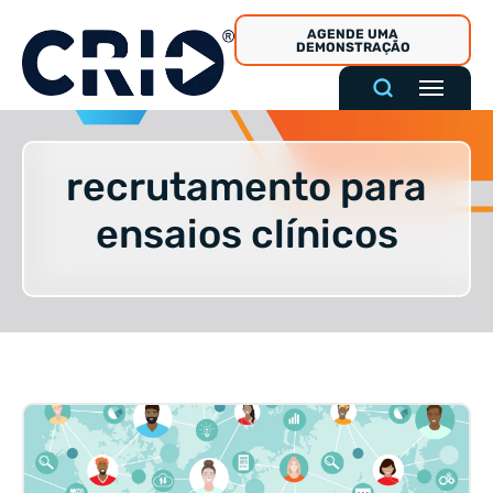
Pular
AGENDE UMA
para
DEMONSTRAÇÃO
o
conteúdo
recrutamento para
ensaios clínicos