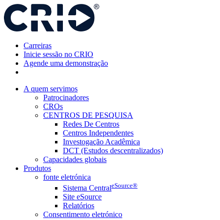
Pular
para
o
conteúdo
Carreiras
Inicie sessão no CRIO
Agende uma demonstração
A quem servimos
Patrocinadores
CROs
CENTROS DE PESQUISA
Redes De Centros
Centros Independentes
Investogação Acadêmica
DCT (Estudos descentralizados)
Capacidades globais
Produtos
fonte eletrónica
eSource®
Sistema Central
Site eSource
Relatórios
Consentimento eletrónico