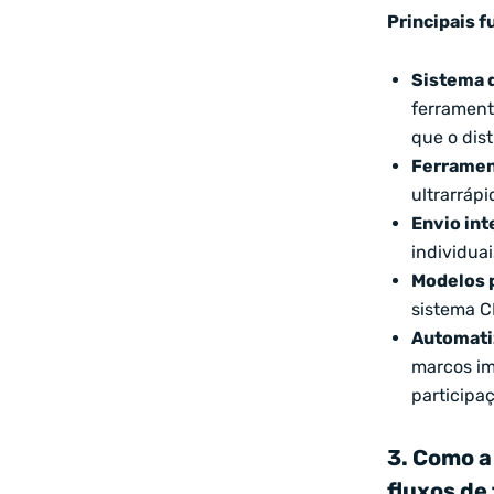
Principais f
Sistema 
ferrament
que o dis
Ferramen
ultrarráp
Envio in
individua
Modelos 
sistema C
Automati
marcos im
participaç
3. Como a
fluxos de