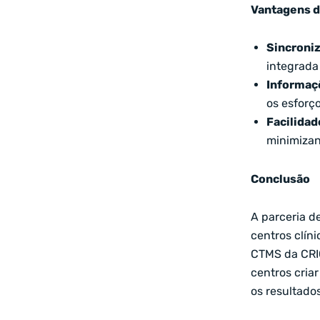
Vantagens da
Sincroni
integrada
Informaç
os esforç
Facilidad
minimizan
Conclusão
A parceria de
centros clín
CTMS da CRI
centros cria
os resultado