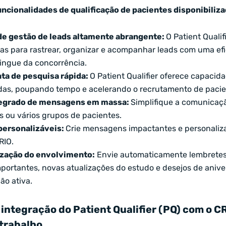
uncionalidades de qualificação de pacientes disponibiliz
de gestão de leads altamente abrangente:
O Patient Qualif
as para rastrear, organizar e acompanhar leads com uma efic
tingue da concorrência.
ta de pesquisa rápida:
O Patient Qualifier oferece capacid
idas, poupando tempo e acelerando o recrutamento de pacie
tegrado de mensagens em massa:
Simplifique a comunicaç
is ou vários grupos de pacientes.
personalizáveis:
Crie mensagens impactantes e personaliz
RIO.
zação do envolvimento:
Envie automaticamente lembretes
portantes, novas atualizações do estudo e desejos de anive
ão ativa.
 integração do Patient Qualifier (PQ) com o CR
 trabalho