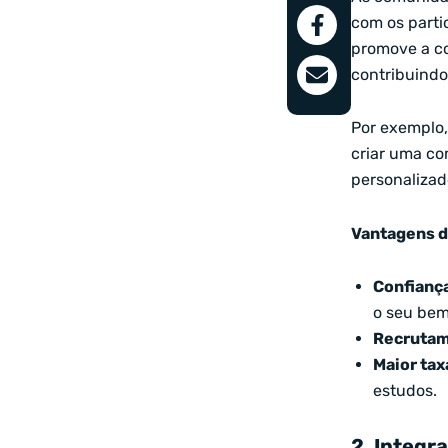
com os parti
promove a co
contribuindo
Por exemplo,
criar uma co
personalizad
Vantagens d
Confianç
o seu bem
Recrutam
Maior tax
estudos.
2. Integr