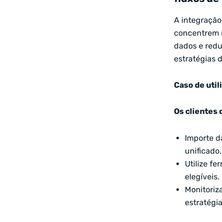
A integração
concentrem n
dados e redu
estratégias 
Caso de uti
Os clientes 
Importe d
unificado.
Utilize f
elegíveis.
Monitoriz
estratégia