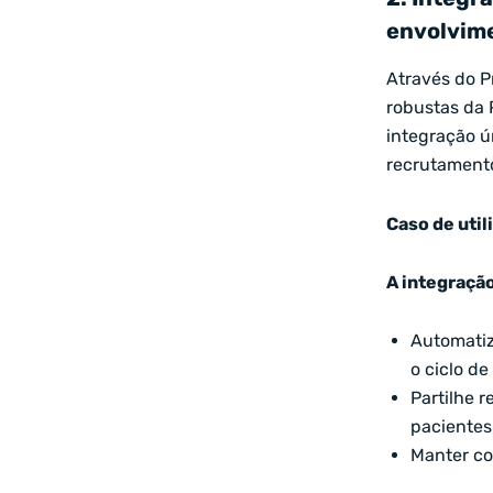
envolvim
Através do P
robustas da 
integração ú
recrutament
Caso de uti
A integração
Automatiz
o ciclo de
Partilhe 
pacientes
Manter co