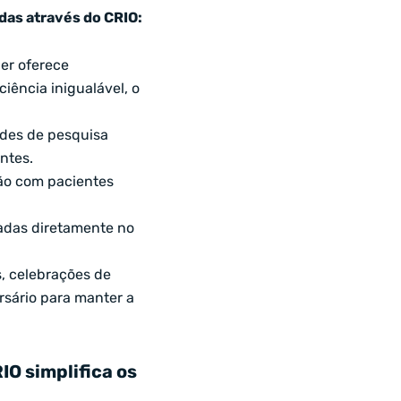
adas através do CRIO:
ier oferece
iência inigualável, o
ades de pesquisa
ntes.
ão com pacientes
adas diretamente no
, celebrações de
rsário para manter a
IO simplifica os