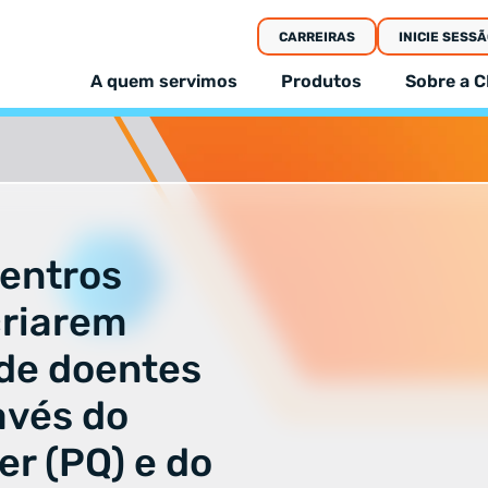
CARREIRAS
INICIE SESSÃ
A quem servimos
Produtos
Sobre a C
centros
criarem
de doentes
avés do
er (PQ) e do