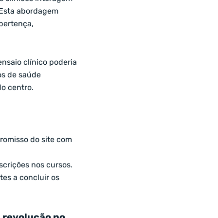
. Esta abordagem
pertença,
ensaio clínico poderia
os de saúde
o centro.
romisso do site com
scrições nos cursos.
es a concluir os
a revolução no