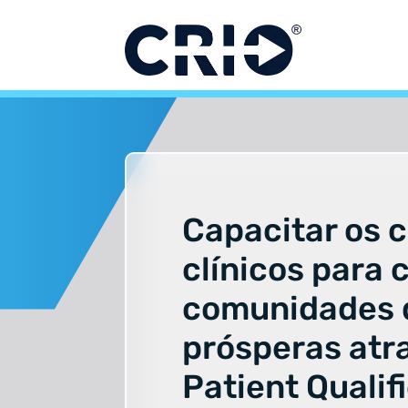
Pular
para
o
conteúdo
Capacitar os 
clínicos para 
comunidades 
prósperas atr
Patient Qualifi