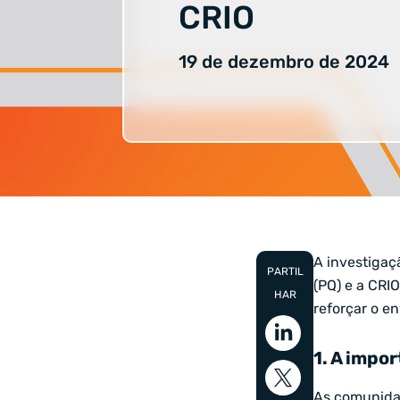
CRIO
19 de dezembro de 2024
A investigaçã
PARTIL
(PQ) e a CRI
HAR
reforçar o e
1. A impo
As comunidad