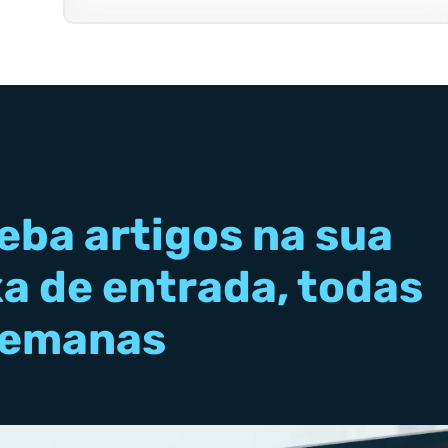
eba artigos na sua
xa de entrada, todas
semanas