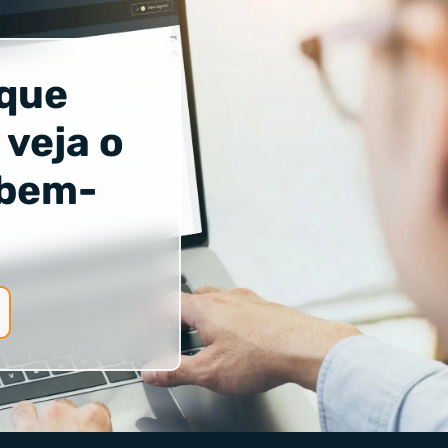
 que
 veja o
 bem-