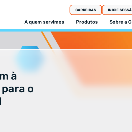
CARREIRAS
INICIE SESSÃ
A quem servimos
Produtos
Sobre a C
m à
 para o
l