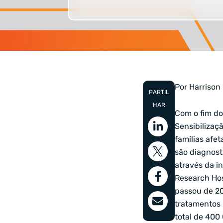
Por Harrison
PARTIL
HAR
Com o fim do
Sensibilizaç
famílias afe
são diagnos
através da in
Research Hos
passou de 20
tratamentos 
total de 400