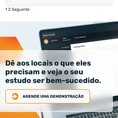
Paginação
1
2
Seguinte
das
publicações
Dê aos locais o que eles
precisam e veja o seu
estudo ser bem-sucedido.
AGENDE UMA DEMONSTRAÇÃO